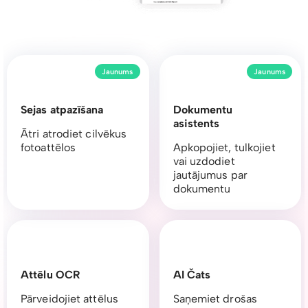
Jaunums
Jaunums
Sejas atpazīšana
Dokumentu
asistents
Ātri atrodiet cilvēkus
fotoattēlos
Apkopojiet, tulkojiet
vai uzdodiet
jautājumus par
dokumentu
Attēlu OCR
AI Čats
Pārveidojiet attēlus
Saņemiet drošas