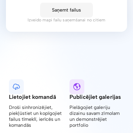
Saņemt failus
Izveido mapi failu saņemšanai no citiem
Lietojiet komandā
Publicējiet galerijas
Droši sinhronizējiet,
Pielāgojiet galeriju
piekļūstiet un kopīgojiet
dizainu savam zīmolam
failus tīmeklī, ierīcēs un
un demonstrējiet
komandās
portfolio