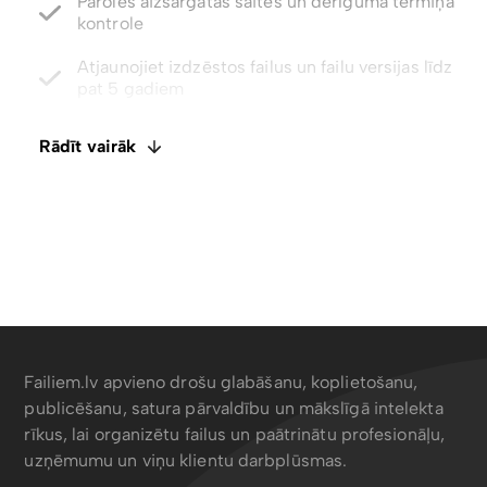
Atjaunojiet izdzēstos failus un failu versijas līdz
pat 5 gadiem
Integrēts E-paraksts. Komentāri un failu
ietagošana
Rādīt vairāk
Atspējot lejupielādes ar tikai skatīšanas piekļuvi
Failiem.lv apvieno drošu glabāšanu, koplietošanu,
publicēšanu, satura pārvaldību un mākslīgā intelekta
rīkus, lai organizētu failus un paātrinātu profesionāļu,
uzņēmumu un viņu klientu darbplūsmas.