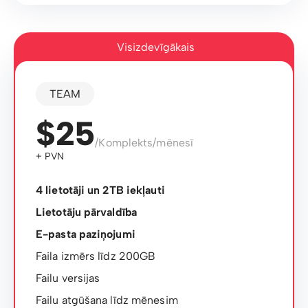
Visizdevīgākais
TEAM
$25
/Komplekts/mēnesī
+ PVN
4 lietotāji un 2TB iekļauti
Lietotāju pārvaldība
E-pasta paziņojumi
Faila izmērs līdz 200GB
Failu versijas
Failu atgūšana līdz mēnesim