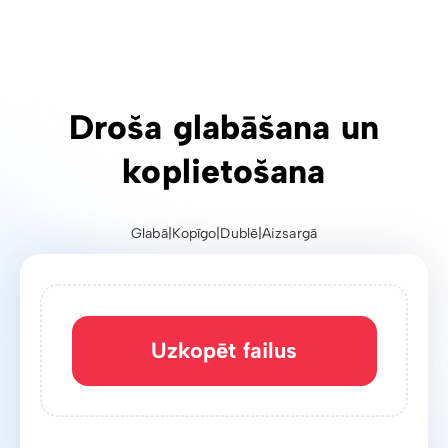
Droša glabāšana un
koplietošana
Glabā
|
Kopīgo
|
Dublē
|
Aizsargā
Uzkopēt failus