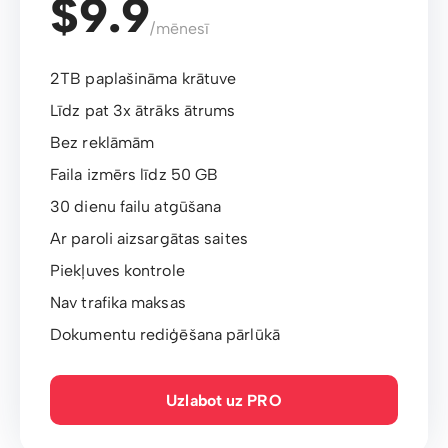
$9.9
/mēnesī
2TB paplašināma krātuve
Līdz pat 3x ātrāks ātrums
Bez reklāmām
Faila izmērs līdz 50 GB
30 dienu failu atgūšana
Ar paroli aizsargātas saites
Piekļuves kontrole
Nav trafika maksas
Dokumentu rediģēšana pārlūkā
Uzlabot uz PRO