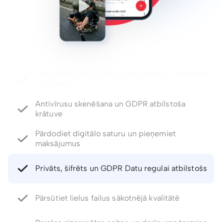
Antivīrusu skenēšana un GDPR atbilstoša
krātuve
Pārdodiet digitālo saturu un pieņemiet
maksājumus
Privāts, šifrēts un GDPR Datu regulai atbilstošs
Pārsūtiet lielus failus sākotnējā kvalitātē
Paroles aizsargātas saites un derīguma termiņa
kontrole