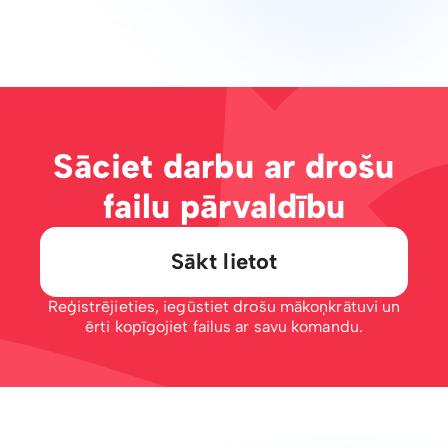
Sāciet darbu ar drošu
failu pārvaldību
Sākt lietot
Reģistrējieties, iegūstiet drošu mākoņkrātuvi un
ērti kopīgojiet failus ar savu komandu.