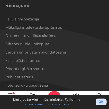
Risinājumi
Failu sinhronizācija
Mākslīgā intelekta darbplūsmas
Dokumentu vadības sistēma
Šifrētas dublējumkopijas
Serveri un privātā mākoņdatošana
Failu ielādes formas
Pārdot digitālo saturu
Publicēt saturu
Foto izdruku pasūtīšana
Bergafoto drukas produkti
Lietojot šo vietni, jūs piekrītat Failiem.lv
OK
Izvēlne
Mani faili
PRO
Ieiet
noteikumiem
un
sīkdatnēm.