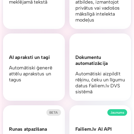
meklējamā tekstā
atbildes, izmantojot
privātus vai vadošos
mākslīgā intelekta
modeļus
AI apraksti un tagi
Dokumentu
automatizācija
Automātiski ģenerē
attēlu aprakstus un
Automātiski aizpildīt
tagus
rēķinu, čeku un līgumu
datus Failiem.lv DVS
sistēmā
BETA
Jaunums
Runas atpazīšana
Failiem.lv AI API