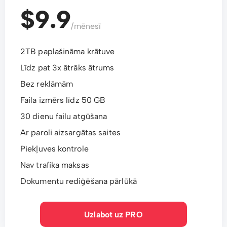
$9.9
/mēnesī
2TB paplašināma krātuve
Līdz pat 3x ātrāks ātrums
Bez reklāmām
Faila izmērs līdz 50 GB
30 dienu failu atgūšana
Ar paroli aizsargātas saites
Piekļuves kontrole
Nav trafika maksas
Dokumentu rediģēšana pārlūkā
Uzlabot uz PRO