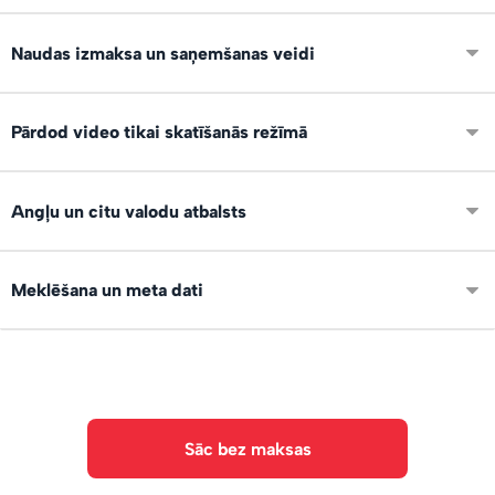
Ierīko savu digitālo veikalu, izvieto noderīgu saturu,
Naudas izmaksa un saņemšanas veidi
apraksti un pelni 24/7 atrodoties jebkur!
Pēc pirkuma, nauda un viso darījumi uzskaitās tavā lietotāja
Pārdod video tikai skatīšanās režīmā
kontā. Naudu vari pieprasīt saņemt uz IBAN kontu vai
Paypal.
Jā, var pārdot video tikai skatīšanās režīmā, bez
Angļu un citu valodu atbalsts
lejupielādes. Saturs ir pieejams tikai pircēja kontā, uzreiz
pēc samaksas veikšanas.
Saskarne ir pieejama angļu, spāņu un vācu valodā, lai vari
Meklēšana un meta dati
pārdot arī starptautiski!
Failiem var norādīt tagus un aprakstus. Ir AI teksta un
objektu atpazīšana. Meklētājs.
Sāc bez maksas