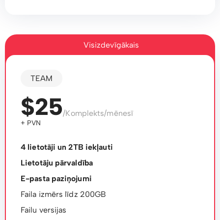
Visizdevīgākais
TEAM
$25
/Komplekts/mēnesī
+ PVN
4 lietotāji un 2TB iekļauti
Lietotāju pārvaldība
E-pasta paziņojumi
Faila izmērs līdz 200GB
Failu versijas