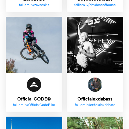
failiem.lv/zavadskis
failiem.lv/daydoseofhouse
Official CODE©
Officialexdabass
failiem.lv/OfficialCodeBike
failiem.lv/officialexdabass