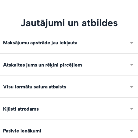
Jautājumi un atbildes
Maksājumu apstrāde jau iekļauta
Integrēti VISA, Mastercard un Swedbank maksājumi. Neko
Atskaites jums un rēķini pircējiem
papildus nevajag konfigurēt.
Ir pieejamas atskaites par visiem darījumiem un skatījumu,
Visu formātu satura atbalsts
pirkumu un lejupielāžu statistika. Eksports uz XLS par
periodu grāmatvedībai.
Mēs atbalstam visus failu formātus un izmērus: foto, video,
Kļūsti atrodams
audio, dokumentus, prezentācijas, grāmatas, vektorus un
citus veidus.
Mēs varam demonstrēt tavus produktus arī citiem servisa
Pasīvie ienākumi
lietotājiem publiskajā satura tirgū un sociālajos tīklos!