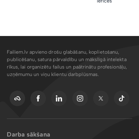
ierīces
Failiem.lv apvieno drošu glabāšanu, koplietošanu,
publicēšanu, satura pārvaldību un mākslīgā intelekta
rīkus, lai organizētu failus un paātrinātu profesionāļu,
uzņēmumu un viņu klientu darbplūsmas.
Darba sākšana