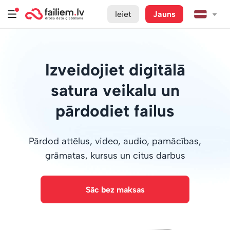
Ieiet
Jauns
Izveidojiet digitālā
satura veikalu un
pārdodiet failus
Pārdod attēlus, video, audio, pamācības,
grāmatas, kursus un citus darbus
Sāc bez maksas