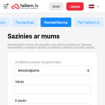
Ieiet
Jauns
umi
Pamācības
Kontaktforma
Par Failiem.lv
Sazinies ar mums
Izmantojiet šo formu, lai sazinātos par jebkuru jautājumu. Biznesa
abonentiem ir pieejams epasta un telefona atbalsts prioritārā secībā.
Izvēlaties pareizu ziņojuma tipu:
Vārds
E-pasts