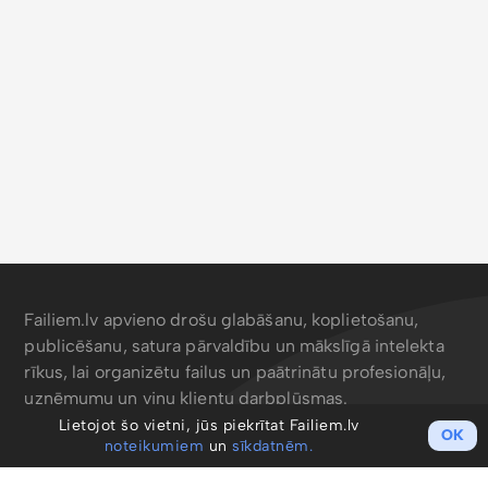
Failiem.lv apvieno drošu glabāšanu, koplietošanu,
publicēšanu, satura pārvaldību un mākslīgā intelekta
rīkus, lai organizētu failus un paātrinātu profesionāļu,
uzņēmumu un viņu klientu darbplūsmas.
Lietojot šo vietni, jūs piekrītat Failiem.lv
OK
noteikumiem
un
sīkdatnēm.