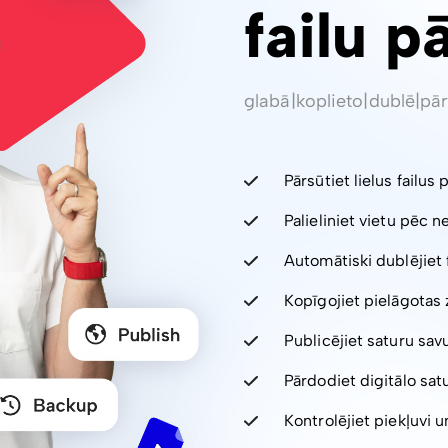
failu p
glabā
|
koplieto
|
dublē
|
pār
Pārsūtiet lielus failus 
Palieliniet vietu pēc 
Automātiski dublējiet 
Kopīgojiet pielāgotas 
Publicējiet saturu sav
Pārdodiet digitālo sa
Kontrolējiet piekļuvi un