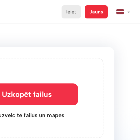
Ieiet
Jauns
Uzkopēt failus
uzvelc te failus un mapes