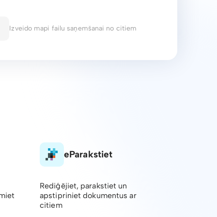
Izveido mapi failu saņemšanai no citiem
eParakstiet
Rediģējiet, parakstiet un
emiet
apstipriniet dokumentus ar
citiem