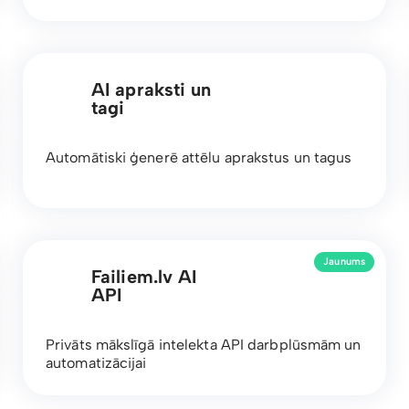
AI apraksti un
tagi
Automātiski ģenerē attēlu aprakstus un tagus
Jaunums
Failiem.lv AI
API
Privāts mākslīgā intelekta API darbplūsmām un
automatizācijai