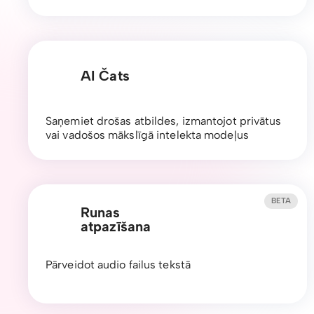
AI Čats
Saņemiet drošas atbildes, izmantojot privātus
vai vadošos mākslīgā intelekta modeļus
BETA
Runas
atpazīšana
Pārveidot audio failus tekstā