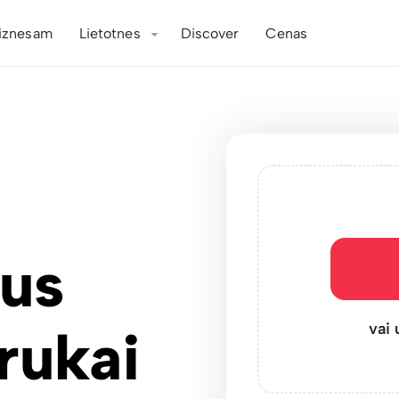
iznesam
Lietotnes
Discover
Cenas
lus
vai 
rukai