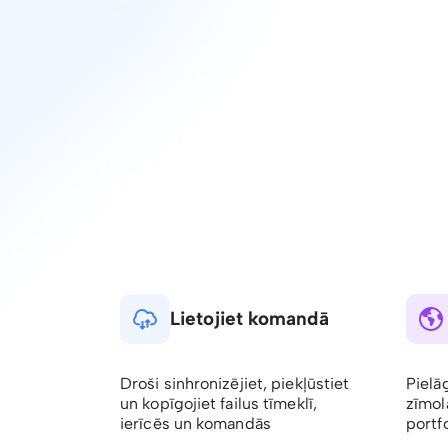
Lietojiet komandā
Droši sinhronizējiet, piekļūstiet
Pielā
un kopīgojiet failus tīmeklī,
zīmol
ierīcēs un komandās
portfo