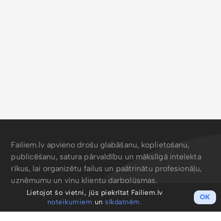
Failiem.lv apvieno drošu glabāšanu, koplietošanu,
publicēšanu, satura pārvaldību un mākslīgā intelekta
rīkus, lai organizētu failus un paātrinātu profesionāļu,
uzņēmumu un viņu klientu darbplūsmas.
Lietojot šo vietni, jūs piekrītat Failiem.lv
OK
noteikumiem
un
sīkdatnēm.