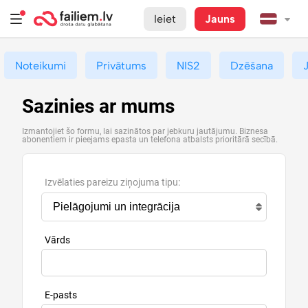
Ieiet
Jauns
Noteikumi
Privātums
NIS2
Dzēšana
Sazinies ar mums
Izmantojiet šo formu, lai sazinātos par jebkuru jautājumu. Biznesa
abonentiem ir pieejams epasta un telefona atbalsts prioritārā secībā.
Izvēlaties pareizu ziņojuma tipu:
Vārds
E-pasts