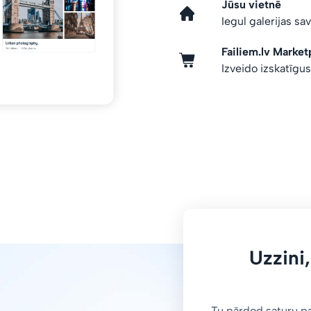
Jūsu vietnē
Iegul galerijas sa
Failiem.lv Market
Izveido izskatīgu
Uzzini,
Tu pārdod saturu p