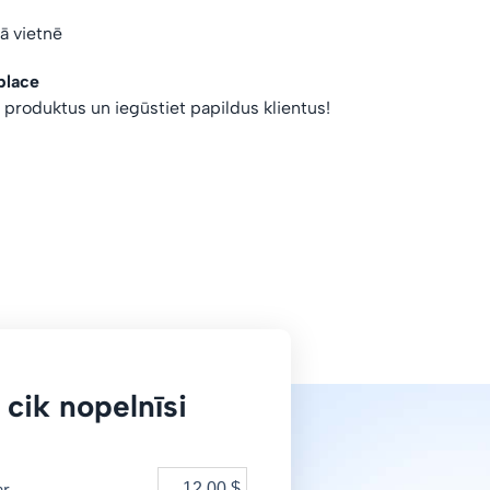
vā vietnē
place
s produktus un iegūstiet papildus klientus!
 cik nopelnīsi
ar