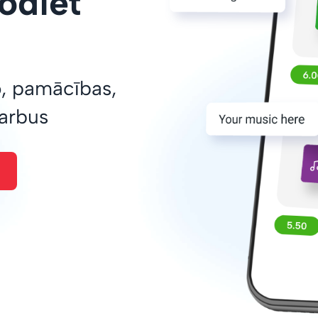
odiet
o, pamācības,
darbus