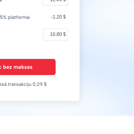
5% platformai
-1.20 $
c bez maksas
ksā transakciju 0.29 $