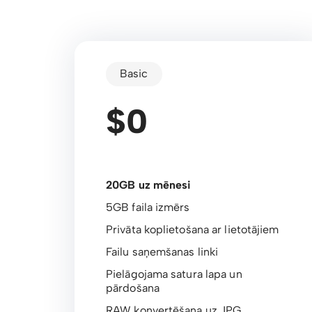
Basic
$0
20GB uz mēnesi
5GB faila izmērs
Privāta koplietošana ar lietotājiem
Failu saņemšanas linki
Pielāgojama satura lapa un
pārdošana
RAW konvertēšana uz JPG