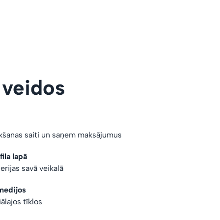
 veidos
rkšanas saiti un saņem maksājumus
ila lapā
erijas savā veikalā
medijos
iālajos tīklos