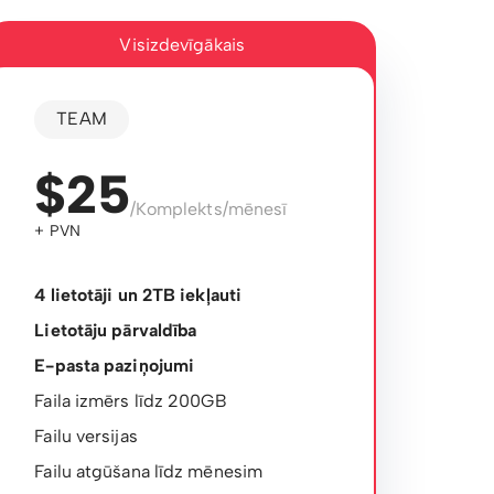
Visizdevīgākais
TEAM
$25
/Komplekts/mēnesī
+ PVN
4 lietotāji un 2TB iekļauti
Lietotāju pārvaldība
E-pasta paziņojumi
Faila izmērs līdz 200GB
Failu versijas
Failu atgūšana līdz mēnesim