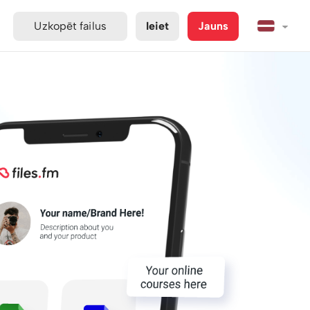
Uzkopēt failus
Ieiet
Jauns