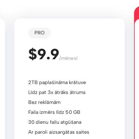
PRO
$9.9
/mēnesī
2TB paplašināma krātuve
Līdz pat 3x ātrāks ātrums
Bez reklāmām
Faila izmērs līdz 50 GB
30 dienu failu atgūšana
Ar paroli aizsargātas saites