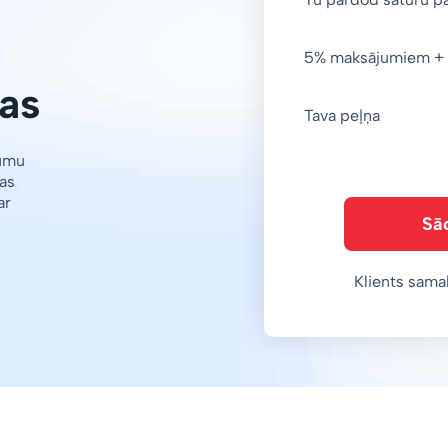
5% maksājumiem + 
as
Tava peļņa
jumu
as
ar
Sā
Klients sama