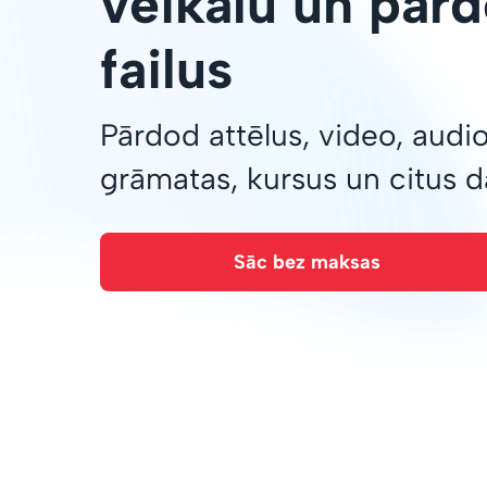
veikalu un pārd
failus
Pārdod attēlus, video, audi
grāmatas, kursus un citus 
Sāc bez maksas